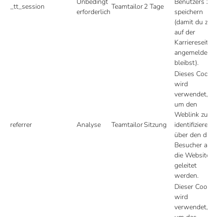
Unbedingt
Benutzers zu
_tt_session
Teamtailor
2 Tage
erforderlich
speichern
(damit du z. B.
auf der
Karriereseite
angemeldet
bleibst).
Dieses Cookie
wird
verwendet,
um den
Weblink zu
referrer
Analyse
Teamtailor
Sitzung
identifizieren,
über den die
Besucher auf
die Website
geleitet
werden.
Dieser Cookie
wird
verwendet,