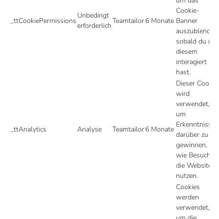
um das
Cookie-
Unbedingt
_ttCookiePermissions
Teamtailor
6 Monate
Banner
erforderlich
auszublenden
sobald du mit
diesem
interagiert
hast.
Dieser Cookie
wird
verwendet,
um
Erkenntnisse
_ttAnalytics
Analyse
Teamtailor
6 Monate
darüber zu
gewinnen,
wie Besucher
die Website
nutzen.
Cookies
werden
verwendet,
um die